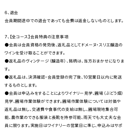
6、退会
会員期間途中での退会であっても会費は返金しないものとします。
7、【全コース】会員特典の注意事項
●会員は会員資格の発効後、返礼品としてドメーヌ・スリエ醸造の
ワインを受け取ることができます。
●返礼品のヴィンテージ（醸造年）、銘柄は、当方おまかせになりま
す。
●返礼品は、決済確認・会員登録の完了後、10営業日以内に発送
するものとします。
●会員は申込みをすることによりワイナリー見学、圃場（ぶどう畑）
見学、圃場作業体験ができます。圃場作業体験については対価や
返礼品は無し、交通費や食事代の支給は無し、圃場現地集合可
能、農作業のできる服装と長靴を持参可能、雨天でも大丈夫な会
員に限ります。実施日はワイナリーの営業日に準じ、申込みはサポ