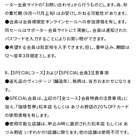
ーター会員サイトの『お問い合わせ』から行うものとします。尚、秋
の繁忙期（9月～11月上旬）はお受けしかねる可能性があります。
●会員は会員様限定オンラインセールへの参加資格を有します。
同セールはサポーター会員サイトにて実施し、会員は通知された
パスワードを入力することによりお買い物ができます。
●希望する会員は剪定枝を入手できます。但し、要申込み、期間は
12～翌年3月限定とします。
8、【SPECIALコース】および【SPECIAL会員】注意事項
●返礼品のヴィンテージ（醸造年）、銘柄は、当方おまかせになりま
す。
●SPECIAL会員は、上記の『【全コース】会員特典の注意事項』に
加え、『珈琲哲學』松本店 もしくは あづみ野店の20%OFFカード
の使用資格を有します。
●使用可能な店舗は、申込み時に選択された松本店 もしくは あ
づみ野店 いずれかの1店舗に限ります。他の店舗は使用不可です。